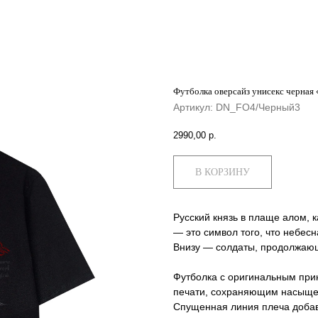
Футболка оверсайз унисекс черная
Артикул:
DN_FO4/Черный3
2990,00
р.
В КОРЗИНУ
Русский князь в плаще алом, ка
— это символ того, что небесн
Внизу — солдаты, продолжающ
Футболка с оригинальным пр
печати, сохраняющим насыщенн
Спущенная линия плеча добав