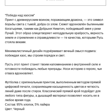
"Победа над хаосом"
Принт с древнерусским воином, поражающим дракона, — это символ
борьбы света с тьмой, добра со злом. Сюжет вдохновлён былинными
богатырями, такими как Добрыня Никитич, победивший змея у реки
Пучай. Этот образ олицетворяет неподдельную храбрость, верность
земле и стремление к справедливости — те качества, которыми Русь
стояла веками.
Минималистичный дизайн подчёркивает вечный смысл подвига:
побеждая хаос, мы строим порядок и свет.
Пусть этот принт станет твоим напоминанием о внутренней силе и
готовности побеждать любые преграды. Носи историю о героях, чья
отвага вдохновляет.
Футболка с оригинальным принтом, выполненным методом прямой
цифровой печати, сохраняющим насыщенность цветов и четкость
линий даже после стирок. Классический прямой крой подойдет для
любого типа фигуры, а дышащий материал позволяет носить ее в
любое время года.
Состав: 95% хлопок, 5% лайкра
Цвет: Черный