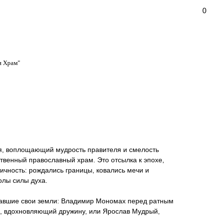
0
и Храм"
зя, воплощающий мудрость правителя и смелость
твенный православный храм. Это отсылка к эпохе,
тичность: рождались границы, ковались мечи и
олы силы духа.
ивавшие свои земли: Владимир Мономах перед ратным
, вдохновляющий дружину, или Ярослав Мудрый,