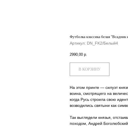
Футболка классика белая "Всадник 
Артикул:
DN_FK2/Белый4
2990,00
р.
В КОРЗИНУ
На этом принте — силуэт кня
воина, смотрящего на величес
когда Русь строила свою иден
возводились святыни как симв
Так выглядели князья, отста
походом, Андрей Боголюбский