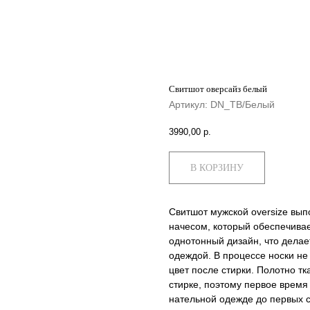
Свитшот оверсайз белый
Артикул:
DN_TB/Белый
3990,00
р.
В КОРЗИНУ
Свитшот мужской oversize вып
начесом, который обеспечивае
однотонный дизайн, что делае
одеждой. В процессе носки н
цвет после стирки. Полотно т
стирке, поэтому первое время
нательной одежде до первых с