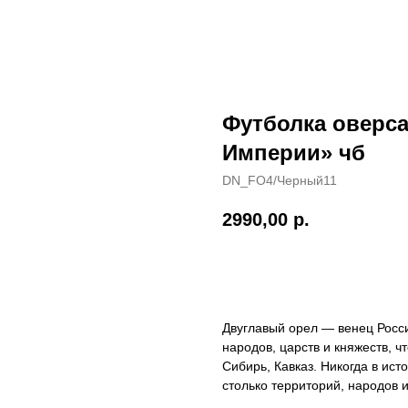
Футболка оверса
Империи» чб
DN_FO4/Черный11
2990,00
р.
В КОРЗИНУ
Двуглавый орел — венец Росс
народов, царств и княжеств, ч
Сибирь, Кавказ. Никогда в ис
столько территорий, народов и